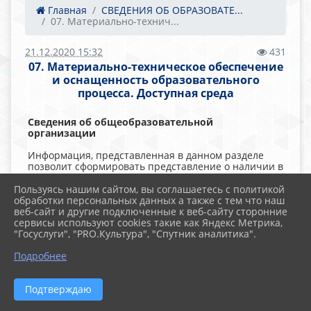
Главная
СВЕДЕНИЯ ОБ ОБРАЗОВАТЕ...
07. Материально-технич...
21.12.2020 15:32
431
07. Материально-техническое обеспечение
и оснащенность образовательного
процесса. Доступная среда
Сведения об общеобразовательной
организации
Информация, представленная в данном разделе
позволит сформировать представление о наличии в
МАОУ "СОШ №43 г.Челябинска" средств обучения и
воспитания (оборудованных учебных кабинетов,
Пользуясь нашим сайтом, вы соглашаетесь с политикой
объектов для проведения практических занятий,
обработки персональных данных а также с тем что наш
объектов спорта, библиотеки и медицинского
веб-сайт и другие подключенные к веб-сайту сторонние
кабинета):
сервисы используют cookies такие как Яндекс Метрика,
"Госуслуги", "PRO.Культура", "Спутник аналитика".
Обучение проходит по адресу: 454087, г. Челябинск,
ул. Короленко, 16
Подробнее
Материально-техническое и учебно-
методическое обеспечение ФГОС НОО
Подтверждаю
Материально-техническое и учебно-
методическое обеспечение ФГОС ООО