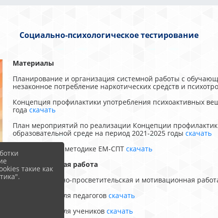
Социально-психологическое тестирование
Материалы
Планирование и организация системной работы с обучающ
незаконное потребление наркотических средств и психот
Концепция профилактики употребления психоактивных веще
года
скачать
План мероприятий по реализации Концепции профилактики
образовательной среде на период 2021-2025 годы
скачать
Информация о методике ЕМ-СПТ
скачать
ботки
ие
Мотивационная работа
okies такие как
тика".
Информационно-просветительская и мотивационная работ
Презентация для педагогов
скачать
Презентация для учеников
скачать