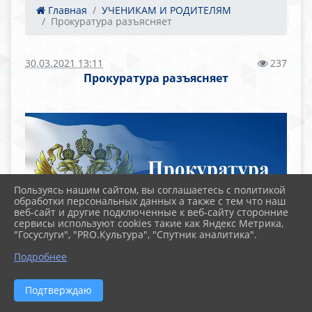
Главная
УЧЕНИКАМ И РОДИТЕЛЯМ
Прокуратура разъясняет
30.03.2021 13:11
237
Прокуратура разъясняет
Пользуясь нашим сайтом, вы соглашаетесь с политикой
обработки персональных данных а также с тем что наш
веб-сайт и другие подключенные к веб-сайту сторонние
сервисы используют cookies такие как Яндекс Метрика,
"Госуслуги", "PRO.Культура", "Спутник аналитика".
Подробнее
ПРОКУРАТУРА СОВЕТСКОГО РАЙОНА Г.
ЧЕЛЯБИНСКА РАЗЪЯСНЯЕТ
Подтверждаю