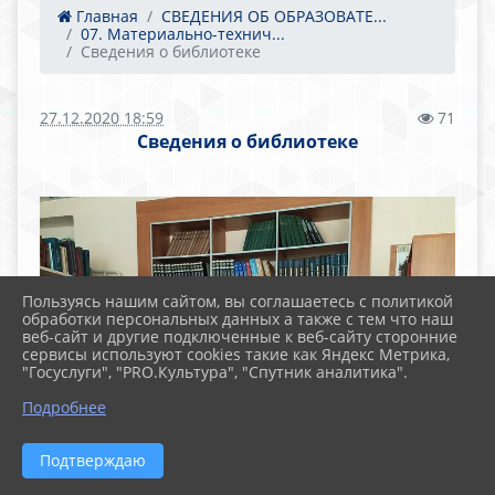
Главная
СВЕДЕНИЯ ОБ ОБРАЗОВАТЕ...
07. Материально-технич...
Сведения о библиотеке
27.12.2020 18:59
71
Сведения о библиотеке
Пользуясь нашим сайтом, вы соглашаетесь с политикой
обработки персональных данных а также с тем что наш
веб-сайт и другие подключенные к веб-сайту сторонние
сервисы используют cookies такие как Яндекс Метрика,
"Госуслуги", "PRO.Культура", "Спутник аналитика".
Подробнее
Подтверждаю