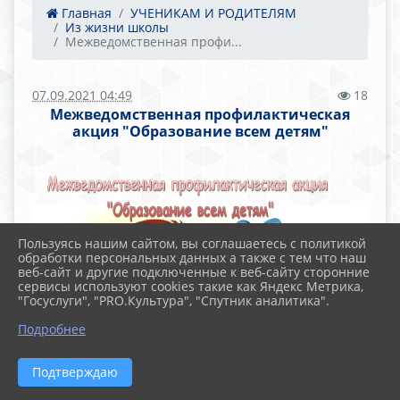
Главная
УЧЕНИКАМ И РОДИТЕЛЯМ
Из жизни школы
Межведомственная профи...
07.09.2021 04:49
18
Межведомственная профилактическая
акция "Образование всем детям"
Пользуясь нашим сайтом, вы соглашаетесь с политикой
обработки персональных данных а также с тем что наш
веб-сайт и другие подключенные к веб-сайту сторонние
сервисы используют cookies такие как Яндекс Метрика,
"Госуслуги", "PRO.Культура", "Спутник аналитика".
Подробнее
Подтверждаю