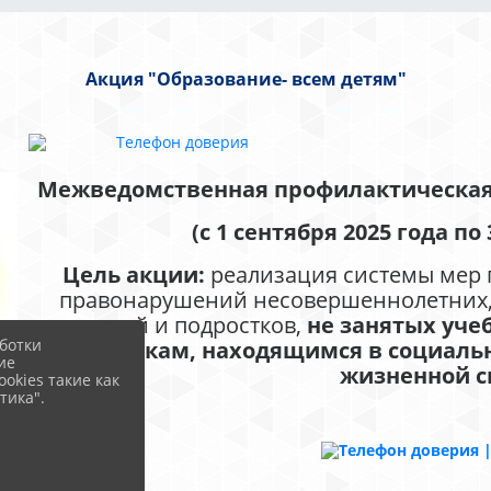
Акция "Образование- всем детям"
Межведомственная профилактическа
(с 1 сентября 2025 года по
Цель акции:
реализация системы мер 
правонарушений несовершеннолетних, 
детей и подростков,
не занятых уче
ботки
подросткам, находящимся в социаль
ие
жизненной с
okies такие как
тика".