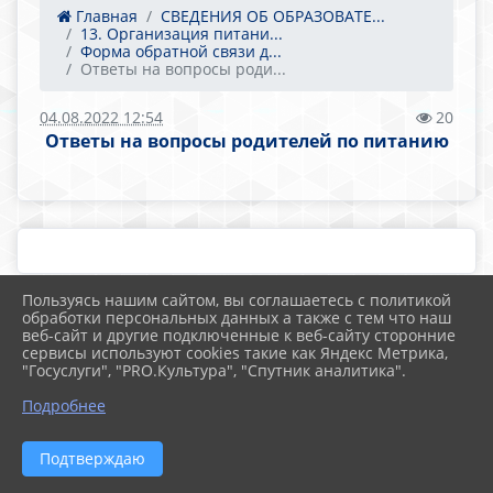
Главная
СВЕДЕНИЯ ОБ ОБРАЗОВАТЕ...
13. Организация питани...
Форма обратной связи д...
Ответы на вопросы роди...
04.08.2022 12:54
20
Ответы на вопросы родителей по питанию
Пользуясь нашим сайтом, вы соглашаетесь с политикой
обработки персональных данных а также с тем что наш
веб-сайт и другие подключенные к веб-сайту сторонние
2026 г. 43sosh.ru
сервисы используют cookies такие как Яндекс Метрика,
Вход
"Госуслуги", "PRO.Культура", "Спутник аналитика".
Карта сайта
Политика обработки персональных данных
Подробнее
Сделано на KubCMS
Разработка и поддержка
Подтверждаю