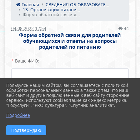
Главная
СВЕДЕНИЯ ОБ ОБРАЗОВАТЕ...
13. Организация питани...
Форма обратной связи д...
04.08.2022 12:54
44
Форма обратной связи для родителей
обучающихся и ответы на вопросы
родителей по питанию
Ваше ФИО:
Пользуясь нашим сайтом, вы соглашаетесь с политикой
обработки персональных данных а также с тем что наш
Вопрос:
веб-сайт и другие подключенные к веб-сайту сторонние
сервисы используют cookies такие как Яндекс Метрика,
"Госуслуги", "PRO.Культура", "Спутник аналитика".
Подробнее
Подтверждаю