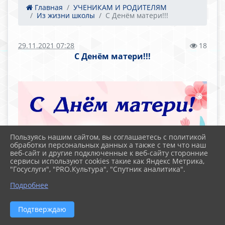
Главная
УЧЕНИКАМ И РОДИТЕЛЯМ
Из жизни школы
С Денём матери!!!
29.11.2021 07:28
18
С Денём матери!!!
Пользуясь нашим сайтом, вы соглашаетесь с политикой
обработки персональных данных а также с тем что наш
веб-сайт и другие подключенные к веб-сайту сторонние
сервисы используют cookies такие как Яндекс Метрика,
"Госуслуги", "PRO.Культура", "Спутник аналитика".
Подробнее
Подтверждаю