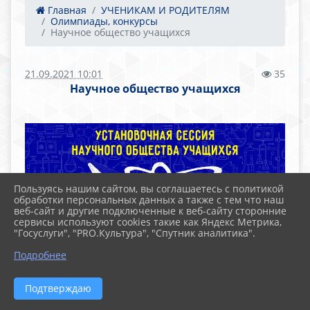
Главная
УЧЕНИКАМ И РОДИТЕЛЯМ
Олимпиады, конкурсы
Научное общество учащихся
21.09.2021 10:01
35
Научное общество учащихся
Пользуясь нашим сайтом, вы соглашаетесь с политикой
обработки персональных данных а также с тем что наш
веб-сайт и другие подключенные к веб-сайту сторонние
сервисы используют cookies такие как Яндекс Метрика,
"Госуслуги", "PRO.Культура", "Спутник аналитика".
Подробнее
Файлы
Подтверждаю