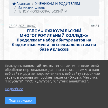
Главная
УЧЕНИКАМ И РОДИТЕЛЯМ
Из жизни школы
ГБПОУ «ЮЖНОУРАЛЬСКИЙ М...
23.08.2021 04:47
81
ГБПОУ «ЮЖНОУРАЛЬСКИЙ
МНОГОПРОФИЛЬНЫЙ КОЛЛЕДЖ»
Продолжает набор абитуриентов на
бюджетные места по специальностям на
базе 9 классов
Пользуясь нашим сайтом, вы соглашаетесь с политикой
обработки персональных данных а также с тем что наш
веб-сайт и другие подключенные к веб-сайту сторонние
сервисы используют cookies такие как Яндекс Метрика,
"Госуслуги", "PRO.Культура", "Спутник аналитика".
Подробнее
Подтверждаю