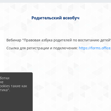
Родительский всеобуч
Вебинар "Правовая азбука родителей по воспитанию детей
Ссылка для регистрации и подключения:
https://forms.o
ffic
ботки
ие
okies такие как
тика".