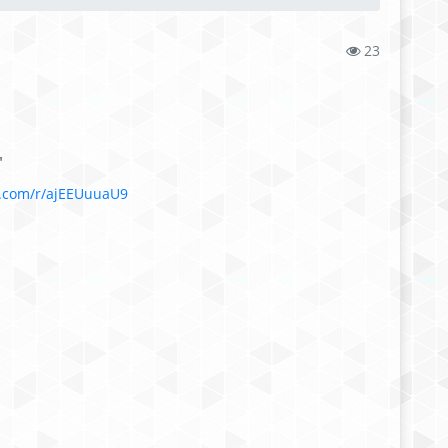
23
"
e.com/r/ajE
EUuuaU9