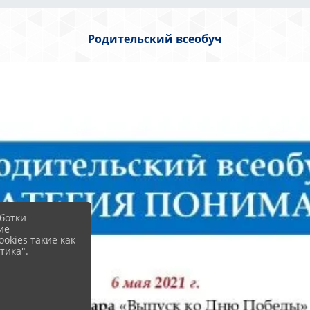
Родительский всеобуч
ботки
ие
okies такие как
тика".