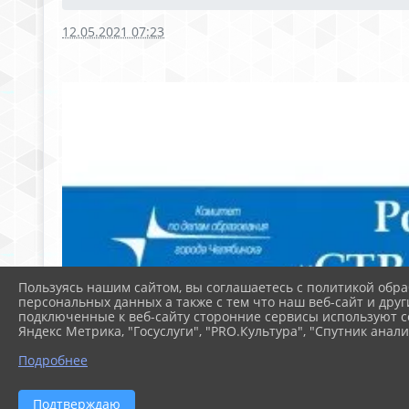
12.05.2021 07:23
Пользуясь нашим сайтом, вы соглашаетесь с политикой обра
персональных данных а также с тем что наш веб-сайт и друг
подключенные к веб-сайту сторонние сервисы используют co
Яндекс Метрика, "Госуслуги", "PRO.Культура", "Спутник анали
Подробнее
Подтверждаю