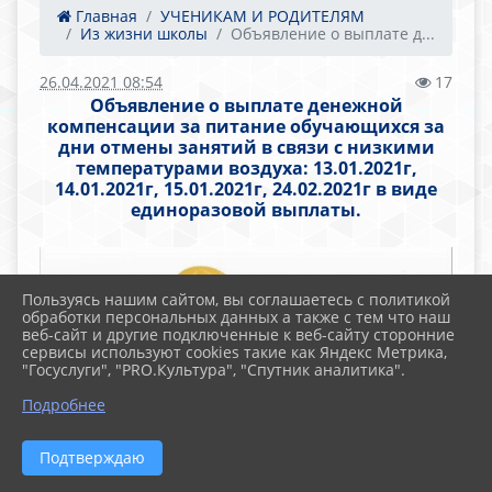
Главная
УЧЕНИКАМ И РОДИТЕЛЯМ
Из жизни школы
Объявление о выплате д...
26.04.2021 08:54
17
Объявление о выплате денежной
компенсации за питание обучающихся за
дни отмены занятий в связи с низкими
температурами воздуха: 13.01.2021г,
14.01.2021г, 15.01.2021г, 24.02.2021г в виде
единоразовой выплаты.
Пользуясь нашим сайтом, вы соглашаетесь с политикой
обработки персональных данных а также с тем что наш
веб-сайт и другие подключенные к веб-сайту сторонние
сервисы используют cookies такие как Яндекс Метрика,
"Госуслуги", "PRO.Культура", "Спутник аналитика".
Подробнее
Подтверждаю