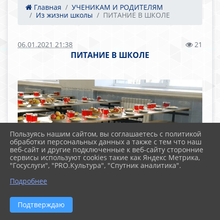
Главная
УЧЕНИКАМ И РОДИТЕЛЯМ
Из жизни школы
ПИТАНИЕ В ШКОЛЕ
06.01.2021 21:38
21
ПИТАНИЕ В ШКОЛЕ
Пользуясь нашим сайтом, вы соглашаетесь с политикой
обработки персональных данных а также с тем что наш
веб-сайт и другие подключенные к веб-сайту сторонние
сервисы используют cookies такие как Яндекс Метрика,
"Госуслуги", "PRO.Культура", "Спутник аналитика".
Подробнее
Подтверждаю
В соответствии с задачей, поставленной
Президентом Российской Федерации в Послании