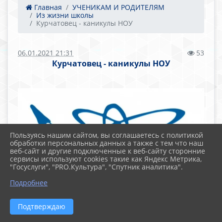
Главная
УЧЕНИКАМ И РОДИТЕЛЯМ
Из жизни школы
Курчатовец - каникулы НОУ
06.01.2021 21:31
53
Курчатовец - каникулы НОУ
Пользуясь нашим сайтом, вы соглашаетесь с политикой
обработки персональных данных а также с тем что наш
веб-сайт и другие подключенные к веб-сайту сторонние
сервисы используют cookies такие как Яндекс Метрика,
"Госуслуги", "PRO.Культура", "Спутник аналитика".
Подробнее
Подтверждаю