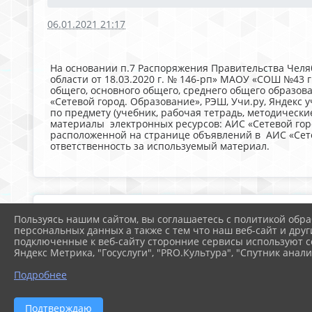
06.01.2021 21:17
На основании п.7 Распоряжения Правительства Челяб
области от 18.03.2020 г. № 146-рп» МАОУ «СОШ №43
общего, основного общего, среднего общего образо
«Сетевой город. Образование», РЭШ, Учи.ру, Яндекс 
по предмету (учебник, рабочая тетрадь, методическ
материалы электронных ресурсов: АИС «Сетевой город
расположенной на странице объявлений в АИС «Сете
ответственность за используемый материал.
Пользуясь нашим сайтом, вы соглашаетесь с политикой обра
персональных данных а также с тем что наш веб-сайт и друг
подключенные к веб-сайту сторонние сервисы используют co
Яндекс Метрика, "Госуслуги", "PRO.Культура", "Спутник анали
Подробнее
Подтверждаю