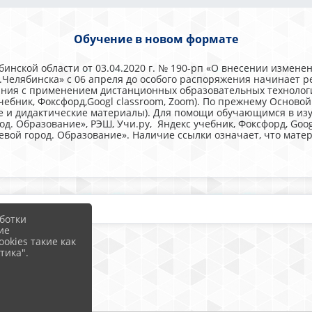
Обучение в новом формате
инской области от 03.04.2020 г. № 190-рп «О внесении измен
 г.Челябинска» с 06 апреля до особого распоряжения начинает
вания с применением дистанционных образовательных технолог
учебник, Фоксфорд,Googl classroom, Zoom). По прежнему Основ
ие и дидактические материалы). Для помощи обучающимся в из
. Образование», РЭШ, Учи.ру, Яндекс учебник, Фоксфорд, Goog
вой город. Образование». Наличие ссылки означает, что матер
ботки
ие
okies такие как
тика".