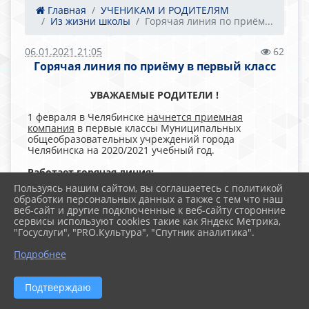
Главная
УЧЕНИКАМ И РОДИТЕЛЯМ
Из жизни школы
Горячая линия по приём...
06.01.2021 21:05
62
Горячая линия по приёму в первый класс
УВАЖАЕМЫЕ РОДИТЕЛИ !
1 февраля в Челябинске
начнется приемная
компания
в первые классы Муниципальных
общеобразовательных учреждений города
Челябинска на 2020/2021 учебный год.
Работает горячая линия:
Пользуясь нашим сайтом, вы соглашаетесь с политикой
1. В МАОУ "СОШ № 43 г. Челябинска": 262-35-98,
обработки персональных данных а также с тем что наш
262-05-74
веб-сайт и другие подключенные к веб-сайту сторонние
2. МКУ "ЦОДОО города Челябинска" структурное
сервисы используют cookies такие как Яндекс Метрика,
подразделение по Советскому району (Проспект
"Госуслуги", "PRO.Культура", "Спутник аналитика".
Ленина, 89): 265-58-31
График работы специалиста с гражданами:
Подробнее
Понедельник с 14.00 до 17.30
3. В Комитете по делам образования города
Подтверждаю
Челябинска: