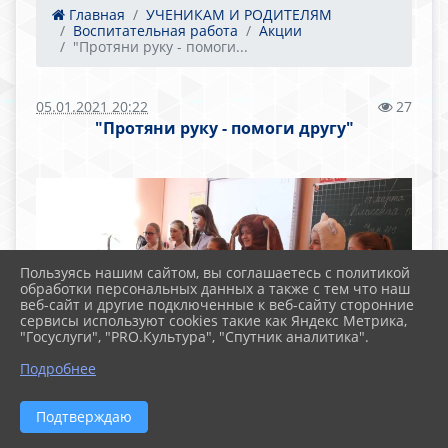
Главная
УЧЕНИКАМ И РОДИТЕЛЯМ
Воспитательная работа
Акции
"Протяни руку - помоги...
05.01.2021 20:22
27
"Протяни руку - помоги другу"
Пользуясь нашим сайтом, вы соглашаетесь с политикой
обработки персональных данных а также с тем что наш
веб-сайт и другие подключенные к веб-сайту сторонние
сервисы используют cookies такие как Яндекс Метрика,
"Госуслуги", "PRO.Культура", "Спутник аналитика".
Подробнее
Подтверждаю