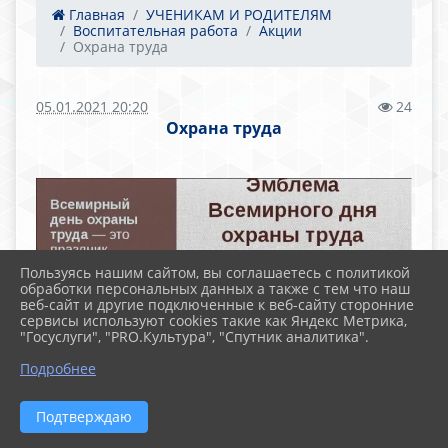
Главная
УЧЕНИКАМ И РОДИТЕЛЯМ
Воспитательная работа
Акции
Охрана труда
05.01.2021 20:20
24
Охрана труда
Пользуясь нашим сайтом, вы соглашаетесь с политикой
обработки персональных данных а также с тем что наш
веб-сайт и другие подключенные к веб-сайту сторонние
сервисы используют cookies такие как Яндекс Метрика,
"Госуслуги", "PRO.Культура", "Спутник аналитика".
Подробнее
Подтверждаю