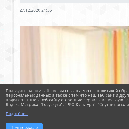
27.12.2020 21:35
Пользуясь нашим сайтом, вы соглашаетесь с политикой обра
персональных данных а также с тем что наш веб-сайт и друг
подключенные к веб-сайту сторонние сервисы используют co
Яндекс Метрика, "Госуслуги", "PRO.Культура", "Спутник анали
Подробнее
Подтверждаю