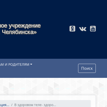
ное учреждение
. Челябинска»
АМ И РОДИТЕЛЯМ
Поиск
ция...
В здоровом теле- здоро...