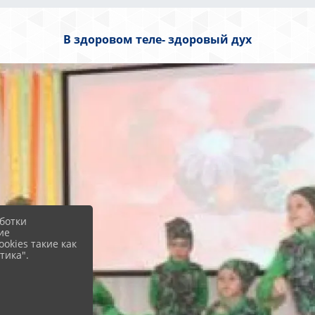
В здоровом теле- здоровый дух
ботки
ие
okies такие как
тика".