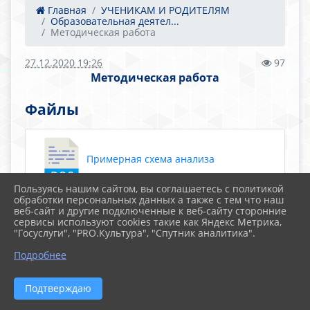
Главная
УЧЕНИКАМ И РОДИТЕЛЯМ
Образовательная деятел...
Методическая работа
27.12.2020 19:26
97
Методическая работа
Файлы
Примерная схема анализа
методического объединения педагогов (32.5
Пользуясь нашим сайтом, вы соглашаетесь с политикой
KiB)
обработки персональных данных а также с тем что наш
веб-сайт и другие подключенные к веб-сайту сторонние
сервисы используют cookies такие как Яндекс Метрика,
"Госуслуги", "PRO.Культура", "Спутник аналитика".
Работа с молодыми специалистами
Подробнее
(52.0 KiB)
Подтверждаю