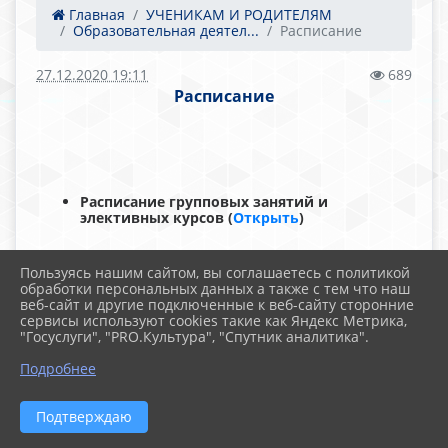
Главная
УЧЕНИКАМ И РОДИТЕЛЯМ
Образовательная деятел...
Расписание
27.12.2020 19:11
689
Расписание
Расписание групповых занятий и
элективных курсов (
Открыть
)
Пользуясь нашим сайтом, вы соглашаетесь с политикой
обработки персональных данных а также с тем что наш
веб-сайт и другие подключенные к веб-сайту сторонние
сервисы используют cookies такие как Яндекс Метрика,
"Госуслуги", "PRO.Культура", "Спутник аналитика".
Подробнее
Подтверждаю