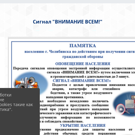
Сигнал "ВНИМАНИЕ ВСЕМ!"
ботки
ие
okies такие как
тика".