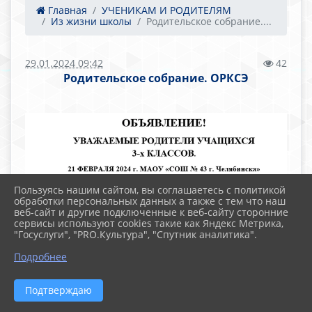
Главная
УЧЕНИКАМ И РОДИТЕЛЯМ
Из жизни школы
Родительское собрание....
29.01.2024 09:42
42
Родительское собрание. ОРКСЭ
Пользуясь нашим сайтом, вы соглашаетесь с политикой
обработки персональных данных а также с тем что наш
веб-сайт и другие подключенные к веб-сайту сторонние
сервисы используют cookies такие как Яндекс Метрика,
"Госуслуги", "PRO.Культура", "Спутник аналитика".
Подробнее
Подтверждаю