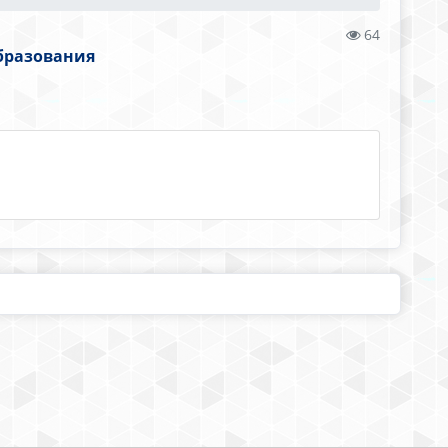
64
бразования