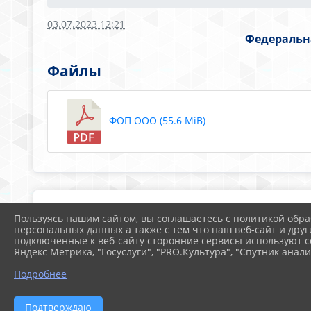
03.07.2023 12:21
Федеральн
Файлы
ФОП ООО (55.6 MiB)
Пользуясь нашим сайтом, вы соглашаетесь с политикой обра
персональных данных а также с тем что наш веб-сайт и друг
подключенные к веб-сайту сторонние сервисы используют co
Яндекс Метрика, "Госуслуги", "PRO.Культура", "Спутник анали
Подробнее
Подтверждаю