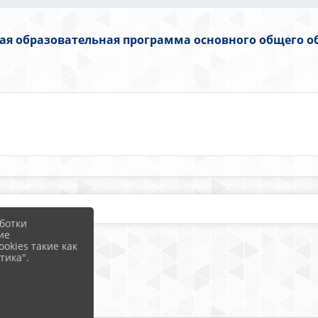
ая образовательная программа основного общего о
ботки
ие
okies такие как
тика".