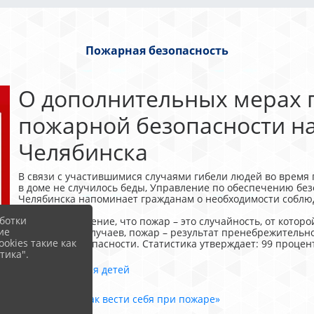
Пожарная безопасность
О дополнительных мерах 
пожарной безопасности на
Челябинска
В связи с участившимися случаями гибели людей во время 
в доме не случилось беды, Управление по обеспечению бе
Челябинска напоминает гражданам о необходимости соблю
ботки
Существует мнение, что пожар – это случайность, от которой
ие
большинстве случаев, пожар – результат пренебрежитель
okies такие как
пожарной безопасности. Статистика утверждает: 99 процен
тика".
Памятка для детей
Памятка «Как вести себя при пожаре»