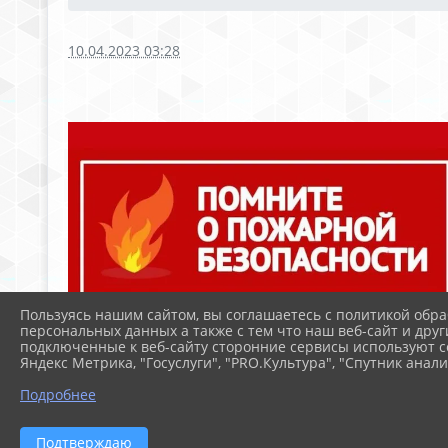
10.04.2023 03:28
Пользуясь нашим сайтом, вы соглашаетесь с политикой обра
персональных данных а также с тем что наш веб-сайт и друг
подключенные к веб-сайту сторонние сервисы используют co
Яндекс Метрика, "Госуслуги", "PRO.Культура", "Спутник анали
Подробнее
Подтверждаю