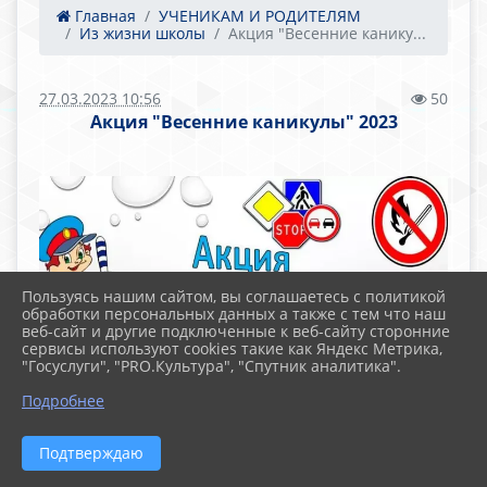
Главная
УЧЕНИКАМ И РОДИТЕЛЯМ
Из жизни школы
Акция "Весенние канику...
27.03.2023 10:56
50
Акция "Весенние каникулы" 2023
Пользуясь нашим сайтом, вы соглашаетесь с политикой
обработки персональных данных а также с тем что наш
веб-сайт и другие подключенные к веб-сайту сторонние
сервисы используют cookies такие как Яндекс Метрика,
"Госуслуги", "PRO.Культура", "Спутник аналитика".
Подробнее
Подтверждаю
Акция «Весенние