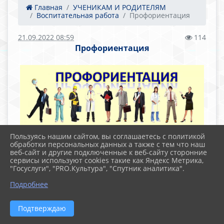
Главная
УЧЕНИКАМ И РОДИТЕЛЯМ
Воспитательная работа
Профориентация
21.09.2022 08:59
114
Профориентация
Пользуясь нашим сайтом, вы соглашаетесь с политикой
Файлы
обработки персональных данных а также с тем что наш
веб-сайт и другие подключенные к веб-сайту сторонние
сервисы используют cookies такие как Яндекс Метрика,
"Госуслуги", "PRO.Культура", "Спутник аналитика".
Региональная Концепция
Подробнее
организационно - педагогического
сопровождения профессионального
Подтверждаю
самоопределения обучающихся Челябинской
области на 2021-2025 годы (7.1 MiB)